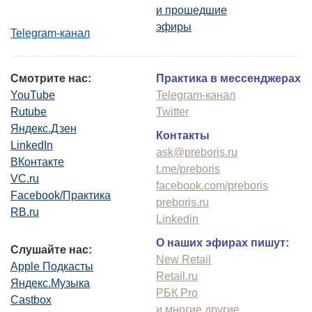
и прошедшие
эфиры
Telegram-канал
Смотрите нас:
Практика в мессенджерах
YouTube
Telegram-канал
Rutube
Twitter
Яндекс.Дзен
Контакты
LinkedIn
ask@preboris.ru
ВКонтакте
t.me/preboris
VC.ru
facebook.com/preboris
Facebook/Практика
preboris.ru
RB.ru
Linkedin
О наших эфирах пишут:
Слушайте нас:
New Retail
Apple Подкасты
Retail.ru
Яндекс.Музыка
РБК Pro
Castbox
и многие другие