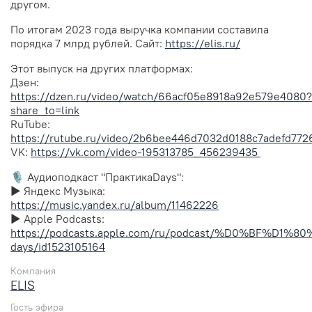
другом.
По итогам 2023 года выручка компании составила
порядка 7 млрд рублей. Сайт:
https://elis.ru/
Этот выпуск на других платформах:
Дзен:
https://dzen.ru/video/watch/66acf05e8918a92e579e4080?
share_to=link
RuTube:
https://rutube.ru/video/2b6bee446d7032d0188c7adefd772
VK:
https://vk.com/video-195313785_456239435
🎙️ Аудиоподкаст "ПрактикаDays":
▶︎ Яндекс Музыка:
https://music.yandex.ru/album/11462226
▶︎ Apple Podcasts:
https://podcasts.apple.com/ru/podcast/%D0%BF
days/id1523105164
Компания
ELIS
Гость эфира