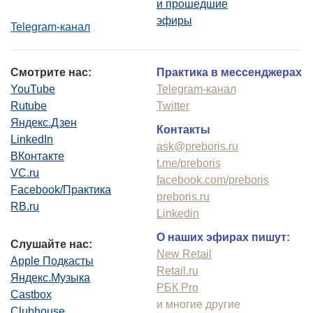
и прошедшие
эфиры
Telegram-канал
Смотрите нас:
Практика в мессенджерах
YouTube
Telegram-канал
Rutube
Twitter
Яндекс.Дзен
Контакты
LinkedIn
ask@preboris.ru
ВКонтакте
t.me/preboris
VC.ru
facebook.com/preboris
Facebook/Практика
preboris.ru
RB.ru
Linkedin
О наших эфирах пишут:
Слушайте нас:
New Retail
Apple Подкасты
Retail.ru
Яндекс.Музыка
РБК Pro
Castbox
и многие другие
Clubhouse