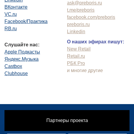
ask@preboris.ru
ВКонтакте
t.me/preboris
VC.ru
facebook.com/preboris
Facebook/Практика
preboris.ru
RB.ru
Linkedin
О наших эфирах пишут:
Слушайте нас:
New Retail
Apple Подкасты
Retail.ru
Яндекс.Музыка
РБК Pro
Castbox
и многие другие
Clubhouse
Партнеры проекта