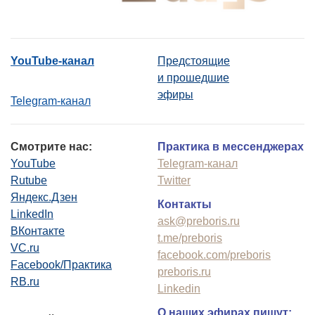
YouTube-канал
Предстоящие
и прошедшие
эфиры
Telegram-канал
Смотрите нас:
Практика в мессенджерах
YouTube
Telegram-канал
Rutube
Twitter
Яндекс.Дзен
Контакты
LinkedIn
ask@preboris.ru
ВКонтакте
t.me/preboris
VC.ru
facebook.com/preboris
Facebook/Практика
preboris.ru
RB.ru
Linkedin
О наших эфирах пишут: