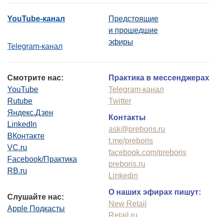
YouTube-канал
Предстоящие
и прошедшие
эфиры
Telegram-канал
Смотрите нас:
Практика в мессенджерах
YouTube
Telegram-канал
Rutube
Twitter
Яндекс.Дзен
Контакты
LinkedIn
ask@preboris.ru
ВКонтакте
t.me/preboris
VC.ru
facebook.com/preboris
Facebook/Практика
preboris.ru
RB.ru
Linkedin
О наших эфирах пишут:
Слушайте нас:
New Retail
Apple Подкасты
Retail.ru