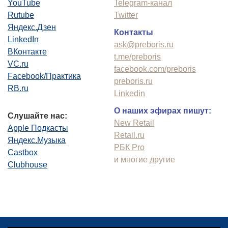
YouTube
Telegram-канал
Rutube
Twitter
Яндекс.Дзен
Контакты
LinkedIn
ask@preboris.ru
ВКонтакте
t.me/preboris
VC.ru
facebook.com/preboris
Facebook/Практика
preboris.ru
RB.ru
Linkedin
О наших эфирах пишут:
Слушайте нас:
New Retail
Apple Подкасты
Retail.ru
Яндекс.Музыка
РБК Pro
Castbox
и многие другие
Clubhouse