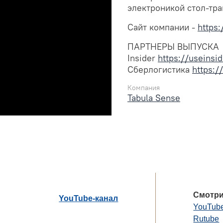
электроникой стол-тр
Сайт компании -
https:
ПАРТНЕРЫ ВЫПУСКА
Insider
https://useinsi
Сберлогистика
https:/
Компания
Tabula Sense
Смотри
YouTube-канал
YouTub
Rutube