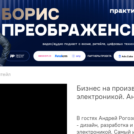
итейл
Бизнес на произ
электроникой. Ан
В гостях Андрей Рогози
- дизайн, разработка 
электроникой. Самый 