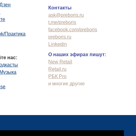
.Дзен
Контакты
n
ask@preboris.ru
кте
t.me/preboris
facebook.com/preboris
k/Практика
preboris.ru
Linkedin
О наших эфирах пишут:
те нас:
New Retail
одкасты
Retail.ru
.Музыка
РБК Pro
и многие другие
use