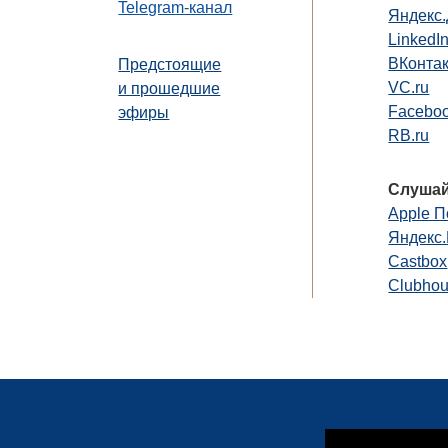
Telegram-канал
Яндекс
LinkedI
ВКонта
Предстоящие
VC.ru
и прошедшие
Faceboo
эфиры
RB.ru
Слушай
Apple П
Яндекс
Castbox
Clubho