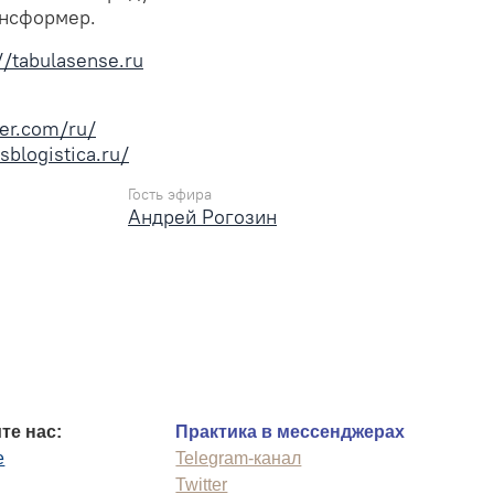
ансформер.
//tabulasense.ru
der.com/ru/
/sblogistica.ru/
Гость эфира
Андрей Рогозин
те нас:
Практика в мессенджерах
e
Telegram-канал
Twitter