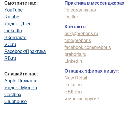
Смотрите нас:
Практика в мессенджерах
YouTube
Telegram-канал
Rutube
Twitter
Яндекс.Дзен
Контакты
LinkedIn
ask@preboris.ru
ВКонтакте
t.me/preboris
VC.ru
facebook.com/preboris
Facebook/Практика
preboris.ru
RB.ru
Linkedin
О наших эфирах пишут:
Слушайте нас:
New Retail
Apple Подкасты
Retail.ru
Яндекс.Музыка
РБК Pro
Castbox
и многие другие
Clubhouse