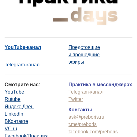
YouTube-канал
Предстоящие
и прошедшие
эфиры
Telegram-канал
Смотрите нас:
Практика в мессенджерах
YouTube
Telegram-канал
Rutube
Twitter
Яндекс.Дзен
Контакты
LinkedIn
ask@preboris.ru
ВКонтакте
t.me/preboris
VC.ru
facebook.com/preboris
Facebook/Практика