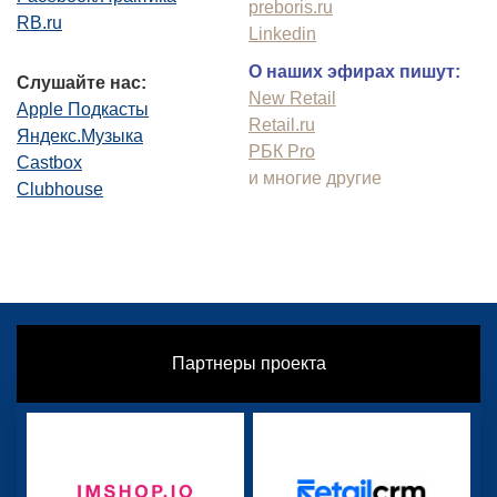
preboris.ru
RB.ru
Linkedin
О наших эфирах пишут:
Слушайте нас:
New Retail
Apple Подкасты
Retail.ru
Яндекс.Музыка
РБК Pro
Castbox
и многие другие
Clubhouse
Партнеры проекта