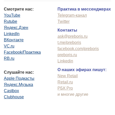
Смотрите нас:
Практика в мессенджерах
YouTube
Telegram-канал
Rutube
Twitter
Яндекс.Дзен
Контакты
LinkedIn
ask@preboris.ru
ВКонтакте
t.me/preboris
VC.ru
facebook.com/preboris
Facebook/Практика
preboris.ru
RB.ru
Linkedin
О наших эфирах пишут:
Слушайте нас:
New Retail
Apple Подкасты
Retail.ru
Яндекс.Музыка
РБК Pro
Castbox
и многие другие
Clubhouse