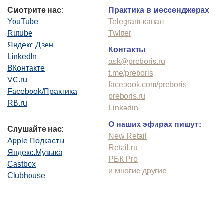
Смотрите нас:
Практика в мессенджерах
YouTube
Telegram-канал
Rutube
Twitter
Яндекс.Дзен
Контакты
LinkedIn
ask@preboris.ru
ВКонтакте
t.me/preboris
VC.ru
facebook.com/preboris
Facebook/Практика
preboris.ru
RB.ru
Linkedin
О наших эфирах пишут:
Слушайте нас:
New Retail
Apple Подкасты
Retail.ru
Яндекс.Музыка
РБК Pro
Castbox
и многие другие
Clubhouse