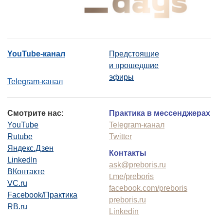
YouTube-канал
Предстоящие
и прошедшие
эфиры
Telegram-канал
Смотрите нас:
Практика в мессенджерах
YouTube
Telegram-канал
Rutube
Twitter
Яндекс.Дзен
Контакты
LinkedIn
ask@preboris.ru
ВКонтакте
t.me/preboris
VC.ru
facebook.com/preboris
Facebook/Практика
preboris.ru
RB.ru
Linkedin